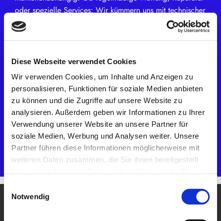
oder spezielle Services: Wir kümmern uns mit technischer
Präzision und persönlichem Engagement um Ihr Fahrzeug
– ganz gleich, welches Fabrikat Sie fahren.
Inspektion

Diese Webseite verwendet Cookies
Autoglas-Service

Wir verwenden Cookies, um Inhalte und Anzeigen zu
Reifenservice

personalisieren, Funktionen für soziale Medien anbieten
Achsvermessung
zu können und die Zugriffe auf unsere Website zu

analysieren. Außerdem geben wir Informationen zu Ihrer
Klimaanlagen-Service

Verwendung unserer Website an unsere Partner für
Lackierarbeiten

soziale Medien, Werbung und Analysen weiter. Unsere
HU / AU (Haupt- und Abgasuntersuchung)

Partner führen diese Informationen möglicherweise mit
weiteren Daten zusammen, die Sie ihnen bereitgestellt
haben oder die sie im Rahmen Ihrer Nutzung der Dienste
gesammelt haben.
Einwilligungsauswahl
Notwendig
Über uns